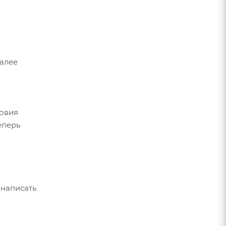
Далее
ловия
еперь
 написать