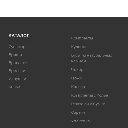
КАТАЛОГ
Комплекты
Сувениры
Кулоны
Броши
Бусы из натуральных
камней
Браслеты
Чокер
Брелоки
Ножи
Игрушки
Колье
Кольца
Комплекты с Колье
Рюкзами и Сумки
Серьги
Упаковка