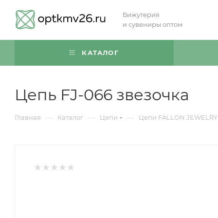
Бижутерия
и сувениры оптом
КАТАЛОГ
Цепь FJ-066 звезочка
—
—
—
Главная
Каталог
Цепи
Цепи FALLON JEWELRY