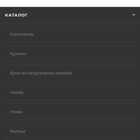
Нажмите кнопку «Оформить заказ».
КАТАЛОГ
Комплекты
Кулоны
Бусы из натуральных камней
Чокер
Ножи
Кольца