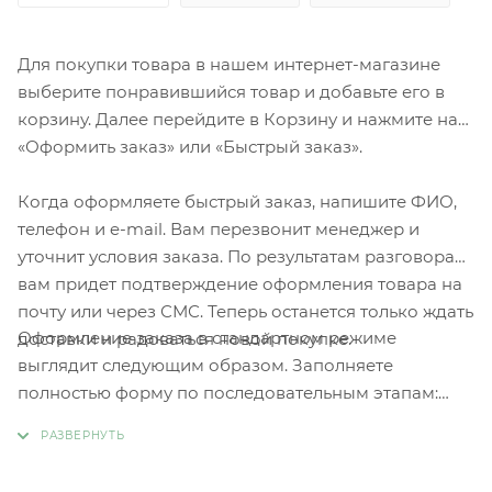
Для покупки товара в нашем интернет-магазине
выберите понравившийся товар и добавьте его в
корзину. Далее перейдите в Корзину и нажмите на
«Оформить заказ» или «Быстрый заказ».
Когда оформляете быстрый заказ, напишите ФИО,
телефон и e-mail. Вам перезвонит менеджер и
уточнит условия заказа. По результатам разговора
вам придет подтверждение оформления товара на
почту или через СМС. Теперь останется только ждать
Оформление заказа в стандартном режиме
доставки и радоваться новой покупке.
выглядит следующим образом. Заполняете
полностью форму по последовательным этапам:
адрес, способ доставки, оплаты, данные о себе.
Советуем в комментарии к заказу написать
информацию, которая поможет курьеру вас найти.