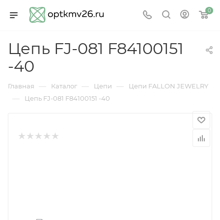
0
Цепь FJ-081 F84100151
-40
—
—
—
Главная
Каталог
Цепи
Цепи FALLON JEWELRY
—
Цепь FJ-081 F84100151 -40