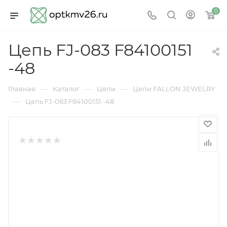
0
Цепь FJ-083 F84100151
-48
—
—
—
Главная
Каталог
Цепи
Цепи FALLON JEWELRY
—
Цепь FJ-083 F84100151 -48