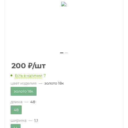
200
₽
/шт
Есть в наличии
: 7
цвет изделия
—
золото 18к
золото 18к
длина
—
48
48
ширина
—
1,1