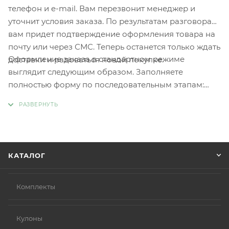
телефон и e-mail. Вам перезвонит менеджер и
уточнит условия заказа. По результатам разговора
вам придет подтверждение оформления товара на
почту или через СМС. Теперь останется только ждать
Оформление заказа в стандартном режиме
доставки и радоваться новой покупке.
выглядит следующим образом. Заполняете
полностью форму по последовательным этапам:
адрес, способ доставки, оплаты, данные о себе.
Советуем в комментарии к заказу написать
информацию, которая поможет курьеру вас найти.
Нажмите кнопку «Оформить заказ».
КАТАЛОГ
Комплекты
Кулоны