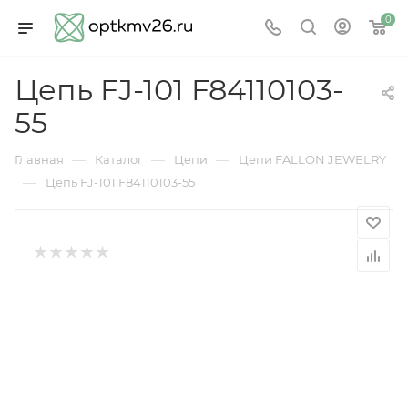
0
Цепь FJ-101 F84110103-
55
—
—
—
Главная
Каталог
Цепи
Цепи FALLON JEWELRY
—
Цепь FJ-101 F84110103-55