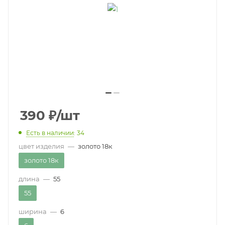
390
₽
/шт
Есть в наличии
: 34
цвет изделия
—
золото 18к
золото 18к
длина
—
55
55
ширина
—
6