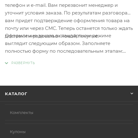
телефон и e-mail. Вам перезвонит менеджер и
уточнит условия заказа. По результатам разговора
вам придет подтверждение оформления товара на
почту или через СМС. Теперь останется только ждать
Оформление заказа в стандартном режиме
доставки и радоваться новой покупке.
выглядит следующим образом. Заполняете
полностью форму по последовательным этапам:
адрес, способ доставки, оплаты, данные о себе.
Советуем в комментарии к заказу написать
информацию, которая поможет курьеру вас найти.
Нажмите кнопку «Оформить заказ».
КАТАЛОГ
Комплекты
Кулоны