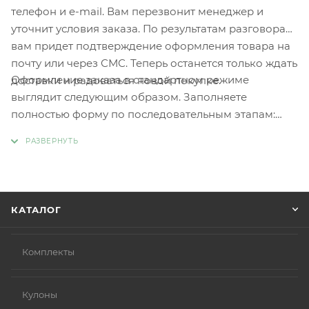
телефон и e-mail. Вам перезвонит менеджер и
уточнит условия заказа. По результатам разговора
вам придет подтверждение оформления товара на
почту или через СМС. Теперь останется только ждать
Оформление заказа в стандартном режиме
доставки и радоваться новой покупке.
выглядит следующим образом. Заполняете
полностью форму по последовательным этапам:
адрес, способ доставки, оплаты, данные о себе.
Советуем в комментарии к заказу написать
информацию, которая поможет курьеру вас найти.
Нажмите кнопку «Оформить заказ».
КАТАЛОГ
Комплекты
Кулоны