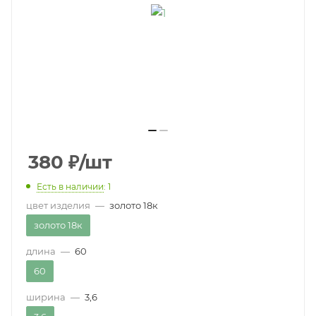
380
₽
/шт
Есть в наличии
: 1
цвет изделия
—
золото 18к
золото 18к
длина
—
60
60
ширина
—
3,6