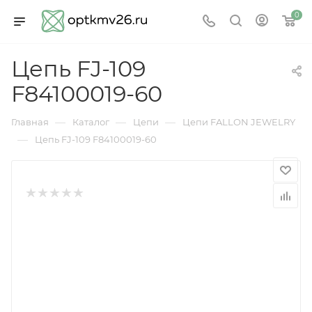
0
Цепь FJ-109
F84100019-60
—
—
—
Главная
Каталог
Цепи
Цепи FALLON JEWELRY
—
Цепь FJ-109 F84100019-60