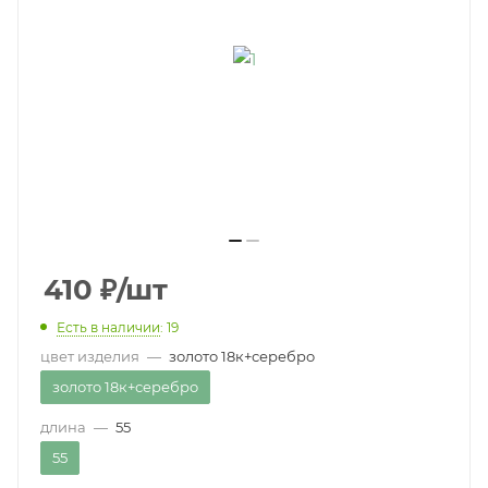
410
₽
/шт
Есть в наличии
: 19
цвет изделия
—
золото 18к+серебро
золото 18к+серебро
длина
—
55
55