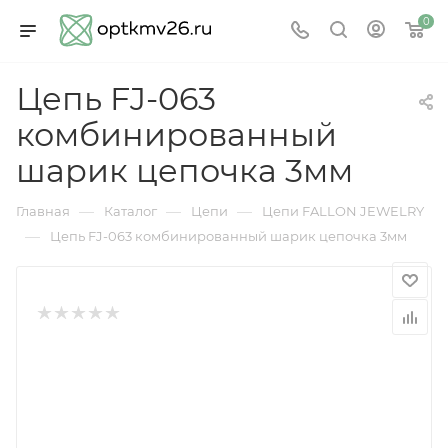
0
Цепь FJ-063
комбинированный
шарик цепочка 3мм
—
—
—
Главная
Каталог
Цепи
Цепи FALLON JEWELRY
—
Цепь FJ-063 комбинированный шарик цепочка 3мм