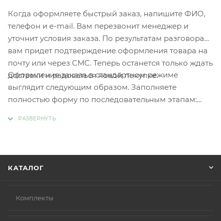
Когда оформляете быстрый заказ, напишите ФИО,
телефон и e-mail. Вам перезвонит менеджер и
уточнит условия заказа. По результатам разговора
вам придет подтверждение оформления товара на
почту или через СМС. Теперь останется только ждать
Оформление заказа в стандартном режиме
доставки и радоваться новой покупке.
выглядит следующим образом. Заполняете
полностью форму по последовательным этапам:
адрес, способ доставки, оплаты, данные о себе.
Советуем в комментарии к заказу написать
информацию, которая поможет курьеру вас найти.
Нажмите кнопку «Оформить заказ».
КАТАЛОГ
Комплекты