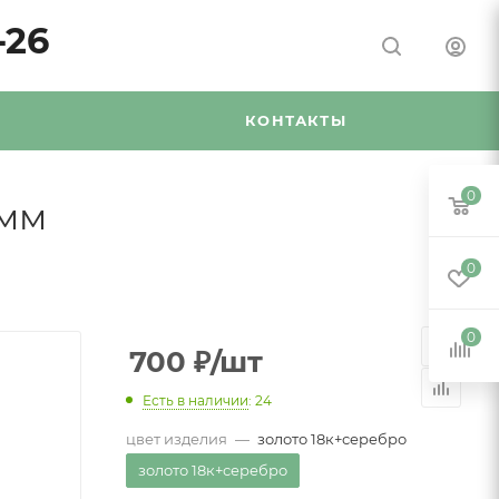
-26
Я
КОНТАКТЫ
0
5мм
0
0
700
₽
/шт
Есть в наличии
: 24
цвет изделия
—
золото 18к+серебро
золото 18к+серебро