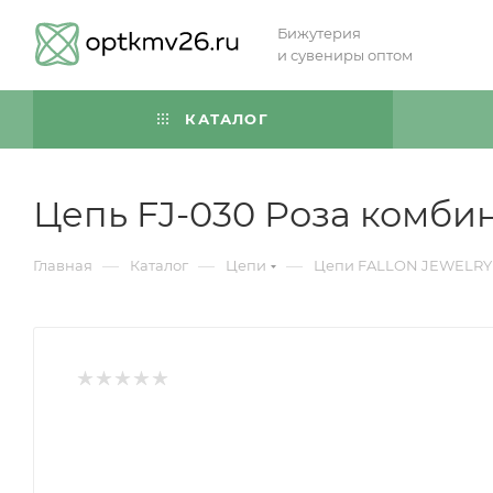
Бижутерия
и сувениры оптом
КАТАЛОГ
Цепь FJ-030 Роза комби
—
—
—
Главная
Каталог
Цепи
Цепи FALLON JEWELRY