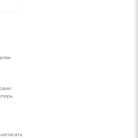
Далее
ловия
еперь
 написать