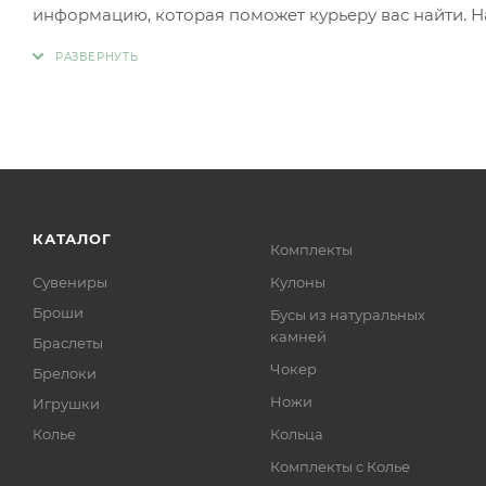
информацию, которая поможет курьеру вас найти. Н
КАТАЛОГ
Комплекты
Сувениры
Кулоны
Броши
Бусы из натуральных
камней
Браслеты
Чокер
Брелоки
Ножи
Игрушки
Колье
Кольца
Комплекты с Колье