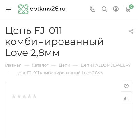
0
Цепь FJ-011
комбинированный
Love 2,8мм
—
—
—
Главная
Каталог
Цепи
Цепи FALLON JEWELRY
—
Цепь FJ-011 комбинированный Love 2,8мм