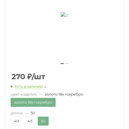
270
₽
/шт
Есть в наличии
: 4
цвет изделия
—
золото 18к+серебро
золото 18к+серебро
длина
—
50
40
45
50