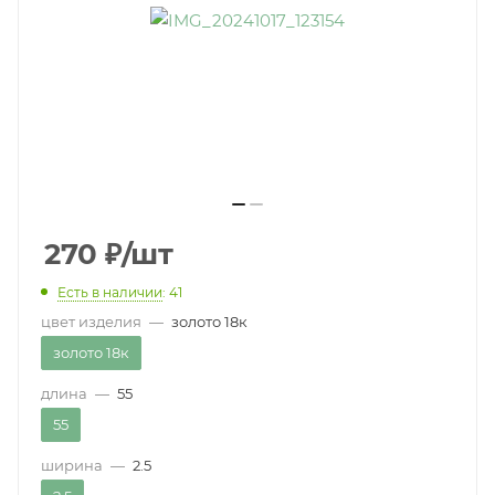
270
₽
/шт
Есть в наличии
: 41
цвет изделия
—
золото 18к
золото 18к
длина
—
55
55
ширина
—
2.5