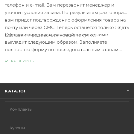
телефон и e-mail. Вам перезвонит менеджер и
уточнит условия заказа. По результатам разговора
вам придет подтверждение оформления товара на
почту или через СМС. Теперь останется только ждать
Оформление заказа в стандартном режиме
доставки и радоваться новой покупке.
выглядит следующим образом. Заполняете
полностью форму по последовательным этапам:
адрес, способ доставки, оплаты, данные о себе.
Советуем в комментарии к заказу написать
информацию, которая поможет курьеру вас найти.
Нажмите кнопку «Оформить заказ».
КАТАЛОГ
Комплекты
Кулоны