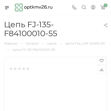
0
Цепь FJ-135-
F84100010-55
—
—
—
Главная
Каталог
Цепи
Цепи FALLON JEWELRY
—
Цепь FJ-135-F84100010-55