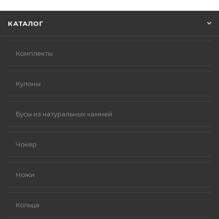
Нажмите кнопку «Оформить заказ».
КАТАЛОГ
Комплекты
Кулоны
Бусы из натуральных камней
Чокер
Ножи
Кольца