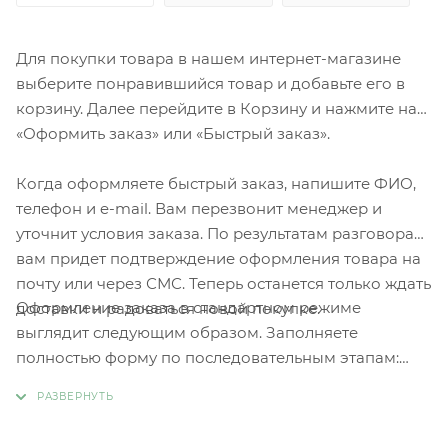
Для покупки товара в нашем интернет-магазине
выберите понравившийся товар и добавьте его в
корзину. Далее перейдите в Корзину и нажмите на
«Оформить заказ» или «Быстрый заказ».
Когда оформляете быстрый заказ, напишите ФИО,
телефон и e-mail. Вам перезвонит менеджер и
уточнит условия заказа. По результатам разговора
вам придет подтверждение оформления товара на
почту или через СМС. Теперь останется только ждать
Оформление заказа в стандартном режиме
доставки и радоваться новой покупке.
выглядит следующим образом. Заполняете
полностью форму по последовательным этапам:
адрес, способ доставки, оплаты, данные о себе.
Советуем в комментарии к заказу написать
информацию, которая поможет курьеру вас найти.