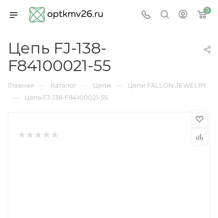
0
Цепь FJ-138-
F84100021-55
—
—
—
Главная
Каталог
Цепи
Цепи FALLON JEWELRY
—
Цепь FJ-138-F84100021-55