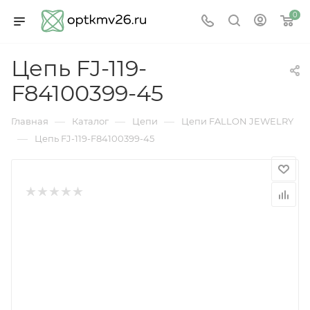
0
Цепь FJ-119-
F84100399-45
—
—
—
Главная
Каталог
Цепи
Цепи FALLON JEWELRY
—
Цепь FJ-119-F84100399-45