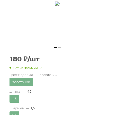
180
₽
/шт
Есть в наличии
: 12
цвет изделия
—
золото 18к
золото 18к
длина
—
45
45
ширина
—
1,6