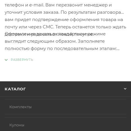
телефон и e-mail. Вам перезвонит менеджер и
уточнит условия заказа. По результатам разговора
вам придет подтверждение оформления товара на
почту или через СМС. Теперь останется только ждать
Оформление заказа в стандартном режиме
доставки и радоваться новой покупке.
выглядит следующим образом. Заполняете
полностью форму по последовательным этапам:
адрес, способ доставки, оплаты, данные о себе.
Советуем в комментарии к заказу написать
информацию, которая поможет курьеру вас найти.
Нажмите кнопку «Оформить заказ».
КАТАЛОГ
Комплекты
Кулоны