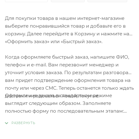
Для покупки товара в нашем интернет-магазине
выберите понравившийся товар и добавьте его в
корзину. Далее перейдите в Корзину и нажмите на
«Оформить заказ» или «Быстрый заказ».
Когда оформляете быстрый заказ, напишите ФИО,
телефон и e-mail. Вам перезвонит менеджер и
уточнит условия заказа. По результатам разговора
вам придет подтверждение оформления товара на
почту или через СМС. Теперь останется только ждать
Оформление заказа в стандартном режиме
доставки и радоваться новой покупке.
выглядит следующим образом. Заполняете
полностью форму по последовательным этапам:
адрес, способ доставки, оплаты, данные о себе.
Советуем в комментарии к заказу написать
информацию, которая поможет курьеру вас найти.