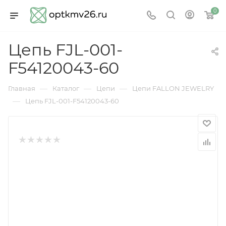
0
Цепь FJL-001-
F54120043-60
—
—
—
Главная
Каталог
Цепи
Цепи FALLON JEWELRY
—
Цепь FJL-001-F54120043-60