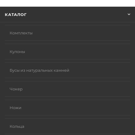
Нажмите кнопку «Оформить заказ».
КАТАЛОГ
Комплекты
Кулоны
Бусы из натуральных камней
Чокер
Ножи
Кольца