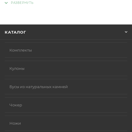
Советуем в комментарии к заказу написать
информацию, которая поможет курьеру вас найти.
Нажмите кнопку «Оформить заказ».
КАТАЛОГ
Комплекты
Кулоны
Бусы из натуральных камней
Чокер
Ножи