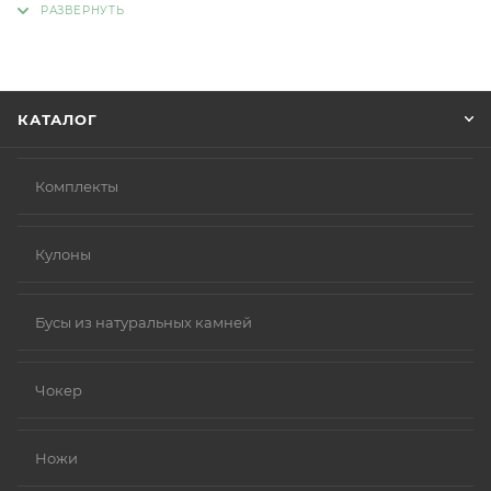
Советуем в комментарии к заказу написать
информацию, которая поможет курьеру вас найти.
Нажмите кнопку «Оформить заказ».
КАТАЛОГ
Комплекты
Кулоны
Бусы из натуральных камней
Чокер
Ножи