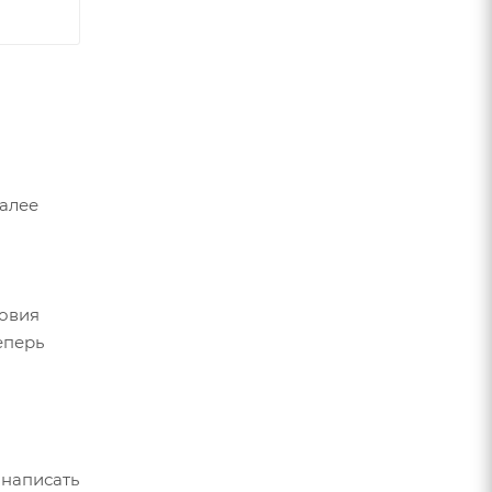
Далее
ловия
еперь
 написать