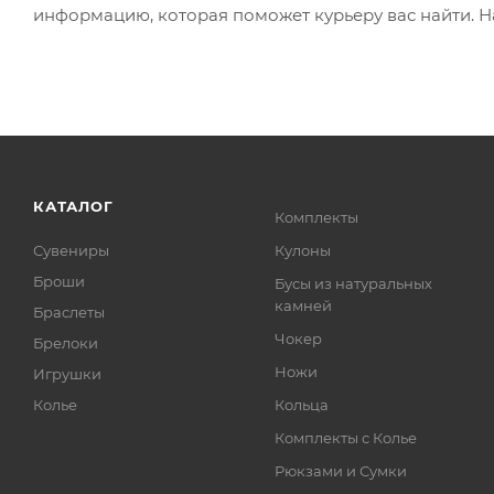
информацию, которая поможет курьеру вас найти. Н
КАТАЛОГ
Комплекты
Сувениры
Кулоны
Броши
Бусы из натуральных
камней
Браслеты
Чокер
Брелоки
Ножи
Игрушки
Колье
Кольца
Комплекты с Колье
Рюкзами и Сумки