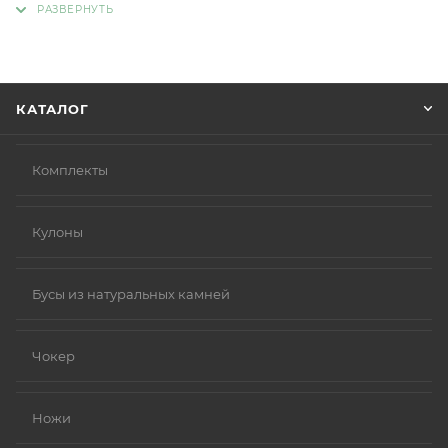
Советуем в комментарии к заказу написать
информацию, которая поможет курьеру вас найти.
Нажмите кнопку «Оформить заказ».
КАТАЛОГ
Комплекты
Кулоны
Бусы из натуральных камней
Чокер
Ножи