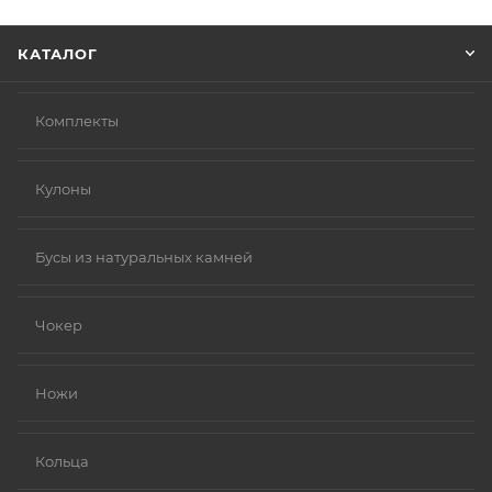
Нажмите кнопку «Оформить заказ».
КАТАЛОГ
Комплекты
Кулоны
Бусы из натуральных камней
Чокер
Ножи
Кольца