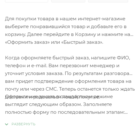
Для покупки товара в нашем интернет-магазине
выберите понравившийся товар и добавьте его в
корзину. Далее перейдите в Корзину и нажмите на
«Оформить заказ» или «Быстрый заказ».
Когда оформляете быстрый заказ, напишите ФИО,
телефон и e-mail. Вам перезвонит менеджер и
уточнит условия заказа. По результатам разговора
вам придет подтверждение оформления товара на
почту или через СМС. Теперь останется только ждать
Оформление заказа в стандартном режиме
доставки и радоваться новой покупке.
выглядит следующим образом. Заполняете
полностью форму по последовательным этапам:
адрес, способ доставки, оплаты, данные о себе.
Советуем в комментарии к заказу написать
информацию, которая поможет курьеру вас найти.