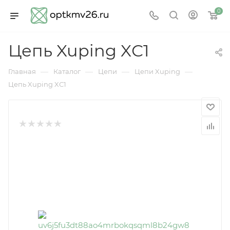
0
Цепь Xuping XС1
—
—
—
—
Главная
Каталог
Цепи
Цепи Xuping
Цепь Xuping XС1