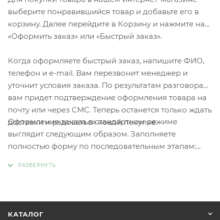
выберите понравившийся товар и добавьте его в
корзину. Далее перейдите в Корзину и нажмите на
«Оформить заказ» или «Быстрый заказ».
Когда оформляете быстрый заказ, напишите ФИО,
телефон и e-mail. Вам перезвонит менеджер и
уточнит условия заказа. По результатам разговора
вам придет подтверждение оформления товара на
почту или через СМС. Теперь останется только ждать
Оформление заказа в стандартном режиме
доставки и радоваться новой покупке.
выглядит следующим образом. Заполняете
полностью форму по последовательным этапам:
адрес, способ доставки, оплаты, данные о себе.
Советуем в комментарии к заказу написать
информацию, которая поможет курьеру вас найти.
Нажмите кнопку «Оформить заказ».
КАТАЛОГ