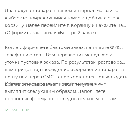
Для покупки товара в нашем интернет-магазине
выберите понравившийся товар и добавьте его в
корзину. Далее перейдите в Корзину и нажмите на
«Оформить заказ» или «Быстрый заказ».
Когда оформляете быстрый заказ, напишите ФИО,
телефон и e-mail. Вам перезвонит менеджер и
уточнит условия заказа. По результатам разговора
вам придет подтверждение оформления товара на
почту или через СМС. Теперь останется только ждать
Оформление заказа в стандартном режиме
доставки и радоваться новой покупке.
выглядит следующим образом. Заполняете
полностью форму по последовательным этапам:
адрес, способ доставки, оплаты, данные о себе.
Советуем в комментарии к заказу написать
информацию, которая поможет курьеру вас найти.
Нажмите кнопку «Оформить заказ».