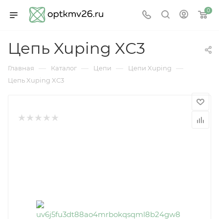
0
Цепь Xuping XС3
—
—
—
—
Главная
Каталог
Цепи
Цепи Xuping
Цепь Xuping XС3