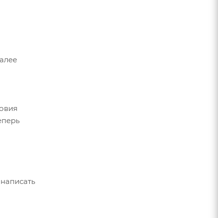
Далее
ловия
еперь
 написать