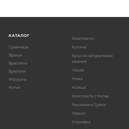
КАТАЛОГ
Комплекты
Сувениры
Кулоны
Броши
Бусы из натуральных
камней
Браслеты
Чокер
Брелоки
Ножи
Игрушки
Колье
Кольца
Комплекты с Колье
Рюкзами и Сумки
Серьги
Упаковка