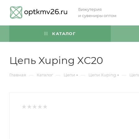
Бижутерия
и сувениры оптом
КАТАЛОГ
Цепь Xuping XС20
—
—
—
—
Главная
Каталог
Цепи
Цепи Xuping
Цепь