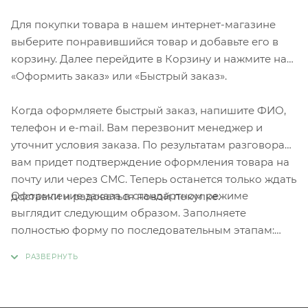
Для покупки товара в нашем интернет-магазине
выберите понравившийся товар и добавьте его в
корзину. Далее перейдите в Корзину и нажмите на
«Оформить заказ» или «Быстрый заказ».
Когда оформляете быстрый заказ, напишите ФИО,
телефон и e-mail. Вам перезвонит менеджер и
уточнит условия заказа. По результатам разговора
вам придет подтверждение оформления товара на
почту или через СМС. Теперь останется только ждать
Оформление заказа в стандартном режиме
доставки и радоваться новой покупке.
выглядит следующим образом. Заполняете
полностью форму по последовательным этапам:
адрес, способ доставки, оплаты, данные о себе.
Советуем в комментарии к заказу написать
информацию, которая поможет курьеру вас найти.
Нажмите кнопку «Оформить заказ».