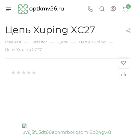
0
Цепь Xuping XС27
—
—
—
—
Главная
Каталог
Цепи
Цепи Xuping
Цепь Xuping XС27