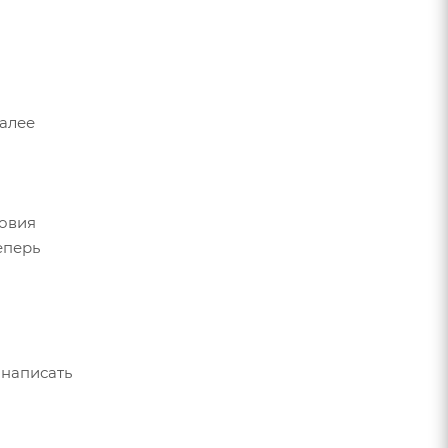
Далее
ловия
еперь
 написать