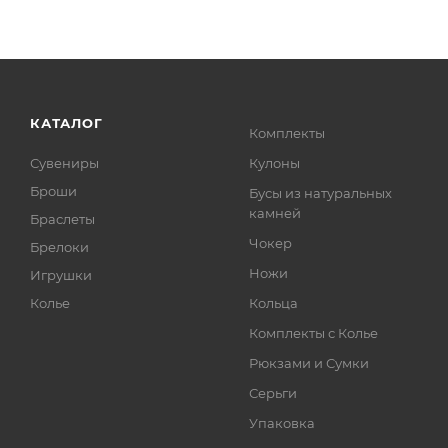
КАТАЛОГ
Комплекты
Сувениры
Кулоны
Броши
Бусы из натуральных
камней
Браслеты
Чокер
Брелоки
Ножи
Игрушки
Колье
Кольца
Комплекты с Колье
Рюкзами и Сумки
Серьги
Упаковка