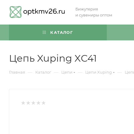
Бижутерия
и сувениры оптом
КАТАЛОГ
Цепь Xuping XС41
—
—
—
—
Главная
Каталог
Цепи
Цепи Xuping
Цепь