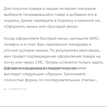
Для покупки товара в нашем интернет-магазине
выберите понравившийся товар и добавьте его в
корзину. Далее перейдите в Корзину и нажмите на
«Оформить заказ» или «Быстрый заказ».
Когда оформляете быстрый заказ, напишите ФИО,
телефон и e-mail. Вам перезвонит менеджер и
уточнит условия заказа. По результатам разговора
вам придет подтверждение оформления товара на
почту или через СМС. Теперь останется только ждать
Оформление заказа в стандартном режиме
доставки и радоваться новой покупке.
выглядит следующим образом. Заполняете
полностью форму по последовательным этапам:
адрес, способ доставки, оплаты, данные о себе.
Советуем в комментарии к заказу написать
информацию, которая поможет курьеру вас найти.
Нажмите кнопку «Оформить заказ».