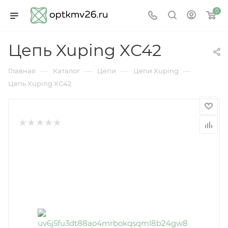
0
Цепь Xuping XС42
—
—
—
—
Главная
Каталог
Цепи
Цепи Xuping
Цепь Xuping XС42