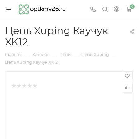
0
Цепь Xuping Каучук
XK12
—
—
—
—
Главная
Каталог
Цепи
Цепи Xuping
Цепь Xuping Каучук XK12