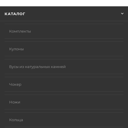
Нажмите кнопку «Оформить заказ».
КАТАЛОГ
Комплекты
Кулоны
Бусы из натуральных камней
Чокер
Ножи
Кольца