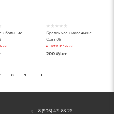
асы большие
Брелок часы маленькие
8
Сова 06
ичии
Нет в наличии
т
200
₽
/шт
7
8
9
8 (906) 471-83-26