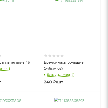
сы маленькие 46
Брелок часы большие
Ø46мм 027
ичии: 1
Есть в наличии: 41
т
240
₽
/шт