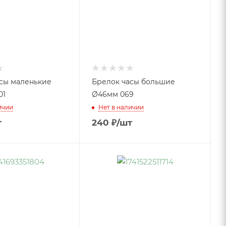
сы маленькие
Брелок часы большие
01
Ø46мм 069
ичии
Нет в наличии
т
240
₽
/шт