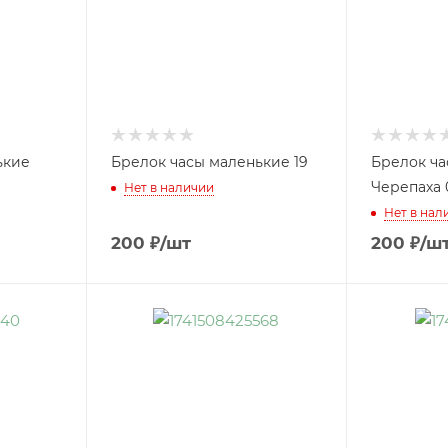
ькие
Брелок часы маленькие 19
Брелок ча
Черепаха 
Нет в наличии
Нет в нал
200
₽
/шт
200
₽
/ш