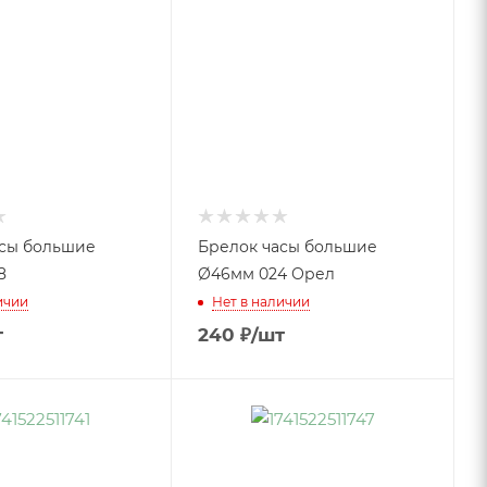
асы большие
Брелок часы большие
8
Ø46мм 024 Орел
ичии
Нет в наличии
т
240
₽
/шт