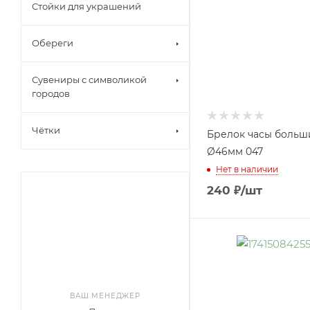
Стойки для украшений
Обереги
Сувениры с символикой
городов
Чётки
Брелок часы больш
Ø46мм 047
Нет в наличии
240
₽
/шт
ВАШ МЕНЕДЖЕР