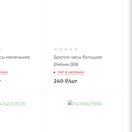
сы маленькие
Брелок часы большие
Ø46мм 008
ичии
Нет в наличии
т
240
₽
/шт