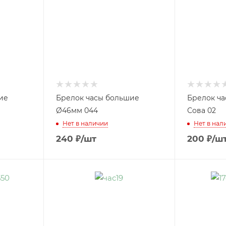
ие
Брелок часы большие
Брелок ча
Ø46мм 044
Сова 02
Нет в наличии
Нет в нал
240
₽
/шт
200
₽
/ш