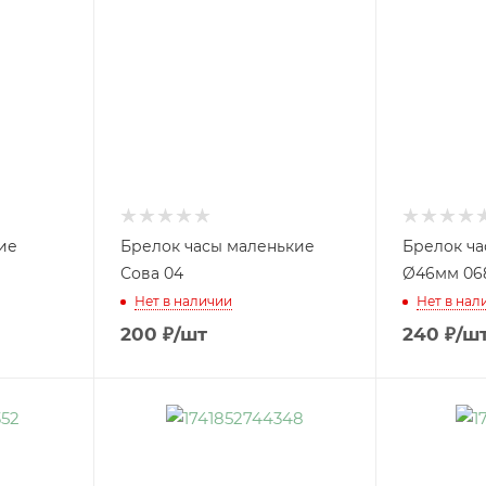
ие
Брелок часы маленькие
Брелок ч
Сова 04
Ø46мм 06
Нет в наличии
Нет в нал
200
₽
/шт
240
₽
/ш