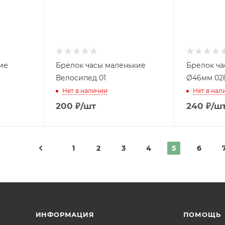
ие
Брелок часы маленькие
Брелок ч
Велосипед 01
Ø46мм 02
Нет в наличии
Нет в нал
200
₽
/шт
240
₽
/ш
1
2
3
4
5
6
ИНФОРМАЦИЯ
ПОМОЩЬ