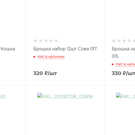
т Кошка
Брошка набор 12шт Сова 017
Брошка на
015
Нет в наличии
Нет в нал
320
₽
/шт
330
₽
/ш