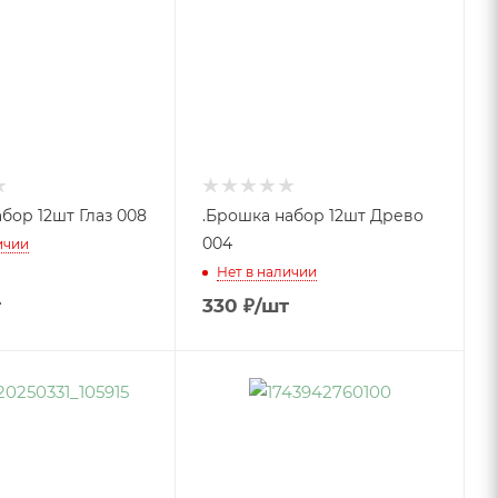
бор 12шт Глаз 008
.Брошка набор 12шт Древо
004
ичии
Нет в наличии
т
330
₽
/шт