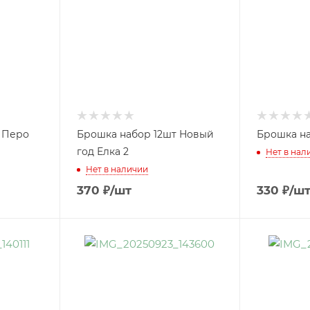
т Перо
Брошка набор 12шт Новый
Брошка на
год Елка 2
Нет в нал
Нет в наличии
370
₽
/шт
330
₽
/ш