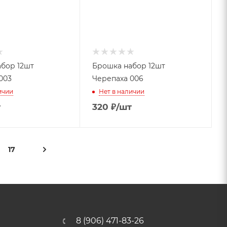
бор 12шт
Брошка набор 12шт
003
Черепаха 006
ичии
Нет в наличии
т
320
₽
/шт
17
8 (906) 471-83-26