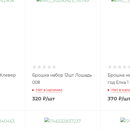
 Клевер
Брошка набор 12шт Лошадь
Брошка на
008
год Елка 1
Нет в наличии
Нет в нал
320
₽
/шт
370
₽
/ш