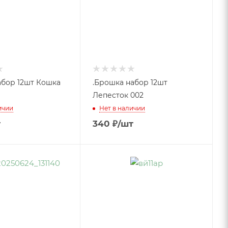
бор 12шт Кошка
.Брошка набор 12шт
Лепесток 002
ичии
Нет в наличии
т
340
₽
/шт