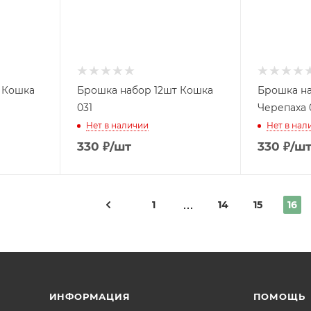
т Кошка
Брошка набор 12шт Кошка
Брошка на
031
Черепаха 
Нет в наличии
Нет в нал
330
₽
/шт
330
₽
/ш
1
14
15
16
ИНФОРМАЦИЯ
ПОМОЩЬ