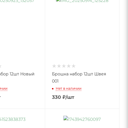
бор 12шт Новый
Брошка набор 12шт Швея
001
ичии
Нет в наличии
т
330
₽
/шт