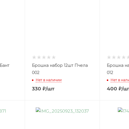
Бант
Брошка набор 12шт Пчела
Брошка на
002
012
Нет в наличии
Нет в нал
330
₽
/шт
400
₽
/ш