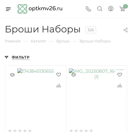
0
Броши Наборы
326
—
—
—
Главная
Каталог
Брошь
Броши Наборы
ФИЛЬТР