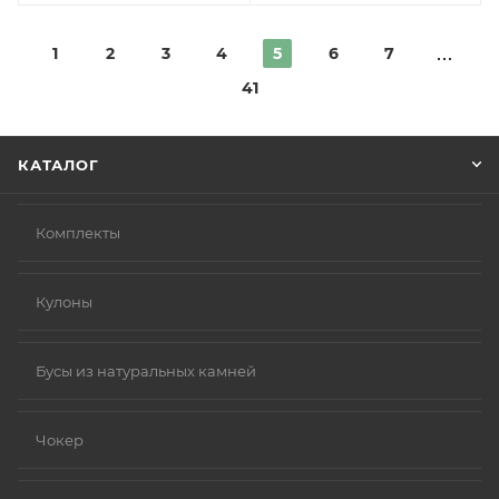
1
2
3
4
5
6
7
41
КАТАЛОГ
Комплекты
Кулоны
Бусы из натуральных камней
Чокер