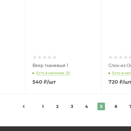
Веер тканевый 1
Слон из О
Есть в наличии: 20
Есть в нал
540
₽
/шт
720
₽
/ш
1
2
3
4
5
6