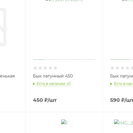
енькая
Бык латунный 450
Бык латун
Есть в наличии: 41
Есть в нал
450
₽
/шт
590
₽
/ш