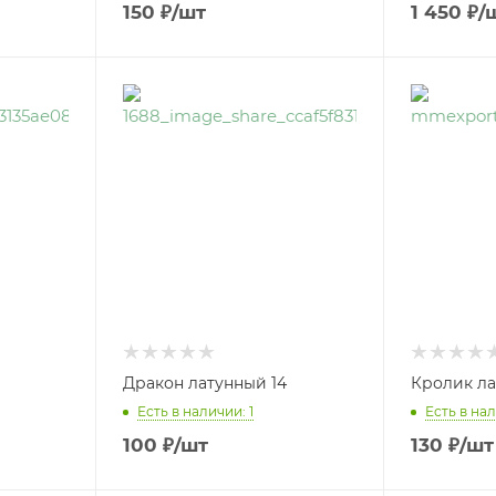
150
₽
/шт
1 450
₽
/
Дракон латунный 14
Кролик ла
Есть в наличии: 1
Есть в нал
100
₽
/шт
130
₽
/шт