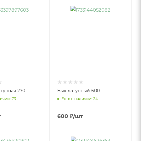
тунная 270
Бык латунный 600
ичии: 73
Есть в наличии: 24
т
600
₽
/шт