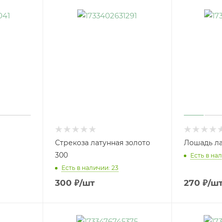
Стрекоза латунная золото
Лошадь ла
300
Есть в нал
Есть в наличии: 23
300
₽
/шт
270
₽
/ш