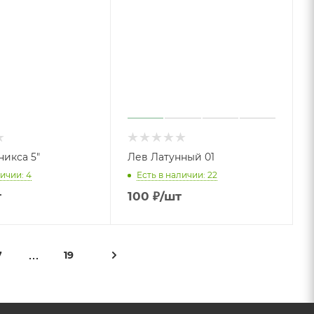
никса 5"
Лев Латунный 01
ичии: 4
Есть в наличии: 22
т
100
₽
/шт
7
19