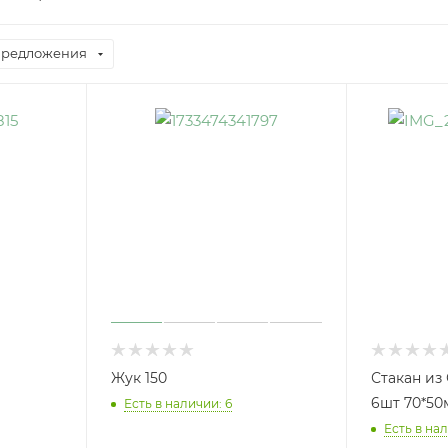
предложения
Жук 150
Стакан из
6шт 70*50м
Есть в наличии: 6
Есть в нал