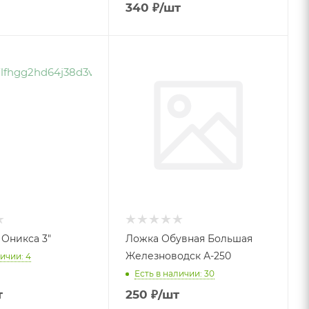
340
₽
/шт
 Оникса 3"
Ложка Обувная Большая
Железноводск А-250
ичии: 4
Есть в наличии: 30
т
250
₽
/шт