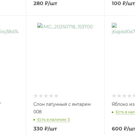
280
₽
/шт
100
₽
/шт
"
Слон латунный с янтарем
Яблоко из
008
Есть в нал
Есть в наличии: 5
330
₽
/шт
600
₽
/ш