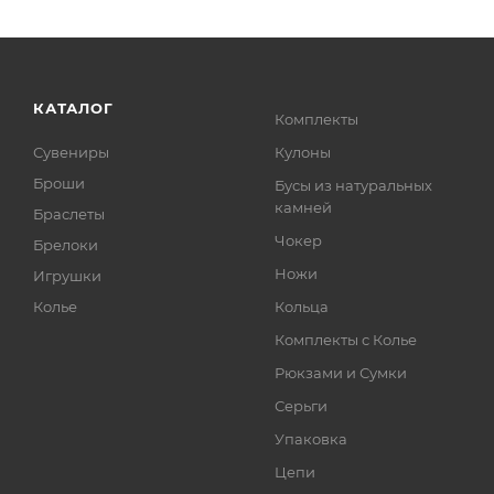
КАТАЛОГ
Комплекты
Сувениры
Кулоны
Броши
Бусы из натуральных
камней
Браслеты
Чокер
Брелоки
Ножи
Игрушки
Колье
Кольца
Комплекты с Колье
Рюкзами и Сумки
Серьги
Упаковка
Цепи