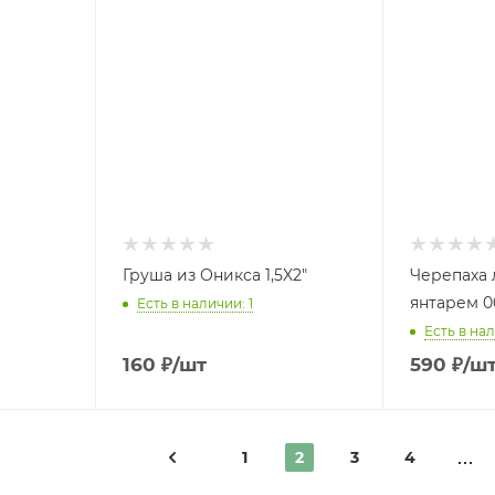
Груша из Оникса 1,5X2"
Черепаха 
янтарем 0
Есть в наличии: 1
Есть в нал
160
₽
/шт
590
₽
/ш
1
2
3
4