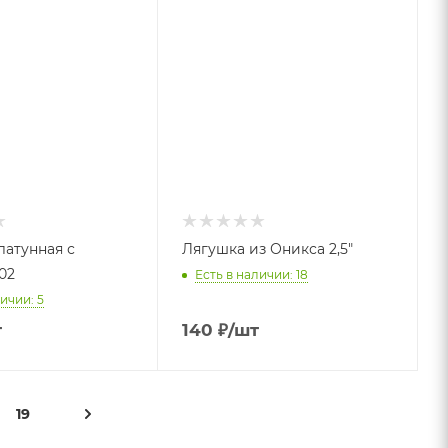
латунная с
Лягушка из Оникса 2,5"
02
Есть в наличии: 18
ичии: 5
т
140
₽
/шт
19