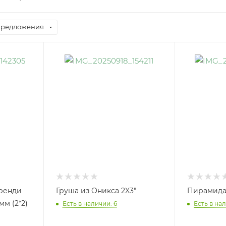
предложения
ренди
Груша из Оникса 2X3"
Пирамида 
мм (2*2)
Есть в наличии: 6
Есть в нал