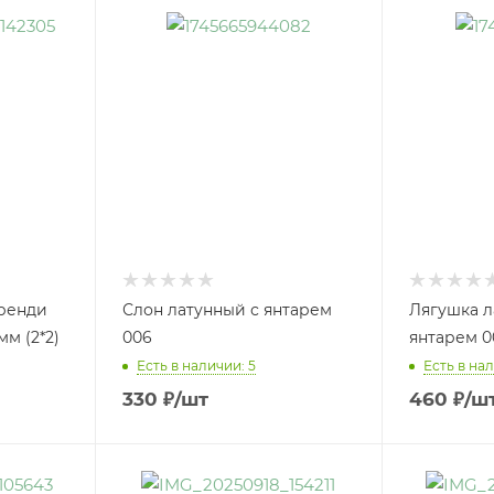
ренди
Слон латунный с янтарем
Лягушка л
мм (2*2)
006
янтарем 0
Есть в наличии: 5
Есть в нал
330
₽
/шт
460
₽
/ш