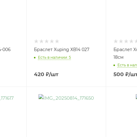
4-006
Браслет Xuping ХВ14 027
Браслет X
18см
Есть в наличии: 5
Есть в нал
420
₽
/шт
500
₽
/ш