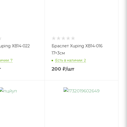
uping ХВ14-022
Браслет Xuping ХВ14-016
17+3см
ичии: 7
Есть в наличии: 2
т
200
₽
/шт