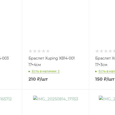
4-003
Браслет Xuping ХВ14-001
Браслет X
17+4см
17+3см
Есть в наличии: 2
Есть в нал
210
₽
/шт
150
₽
/шт