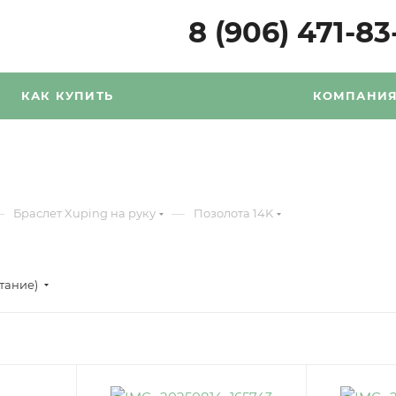
8 (906) 471-83
КАК КУПИТЬ
КОМПАНИ
—
—
Браслет Xuping на руку
Позолота 14K
стание)