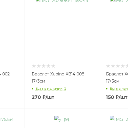
4-002
Браслет Xuping ХВ14-008
Браслет X
17+3см
17+3см
Есть в наличии: 5
Есть в нал
270
₽
/шт
150
₽
/шт