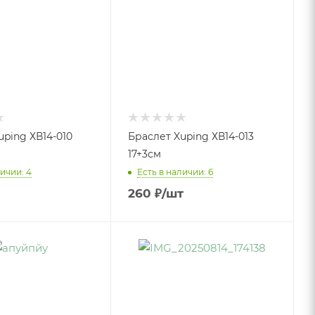
uping ХВ14-010
Браслет Xuping ХВ14-013
17+3см
ичии: 4
Есть в наличии: 6
260
₽
/шт