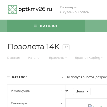
Бижутерия
и сувениры оптом
КАТАЛОГ
Позолота 14K
37
—
—
—
Главная
Каталог
Браслеты
Браслет Xuping
По популярности (возра
КАТАЛОГ
Аксессуары
Цена
Сувениры