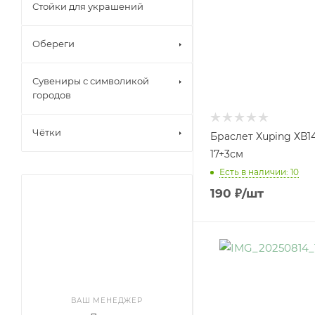
Стойки для украшений
Обереги
Сувениры с символикой
городов
Чётки
Браслет Xuping ХВ1
17+3см
Есть в наличии: 10
190
₽
/шт
ВАШ МЕНЕДЖЕР