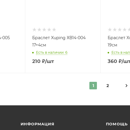
4-005
Браслет Xuping ХВ14-004
Браслет X
17+4см
19см
Есть в наличии: 6
Есть в нал
210
₽
/шт
360
₽
/ш
1
2
ИНФОРМАЦИЯ
ПОМОЩЬ