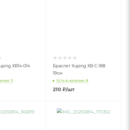
uping ХВ14-014
Браслет Xuping ХВ-С-188
19см
ичии: 5
Есть в наличии: 8
210
₽
/шт