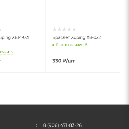
uping ХВ14-021
Браслет Xuping ХВ-022
Есть в наличии: 5
ичии: 5
т
330
₽
/шт
8 (906) 471-83-26