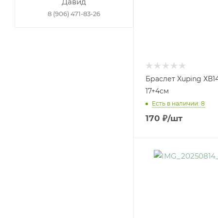
Давид
8 (906) 471-83-26
Браслет Xuping ХВ1
17+4см
Есть в наличии: 8
170
₽
/шт