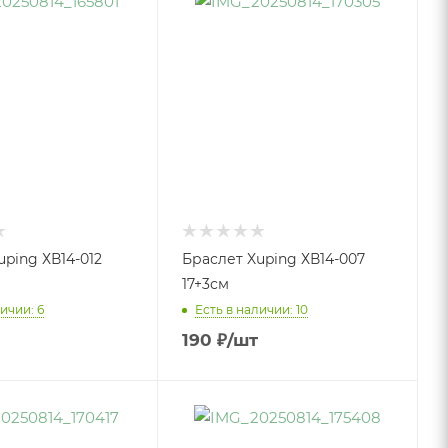
uping ХВ14-012
Браслет Xuping ХВ14-007
17+3см
ичии: 6
Есть в наличии: 10
190
₽
/шт