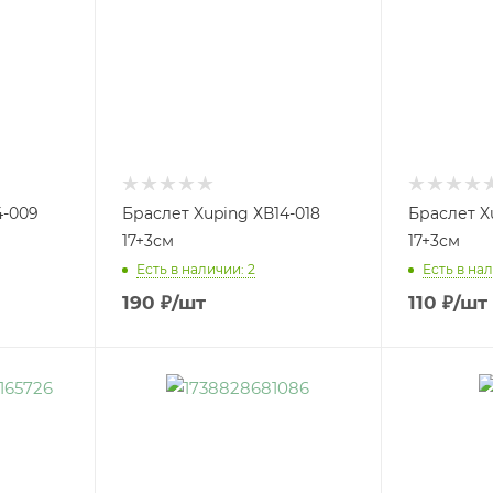
4-009
Браслет Xuping ХВ14-018
Браслет X
17+3см
17+3см
Есть в наличии: 2
Есть в нал
190
₽
/шт
110
₽
/шт