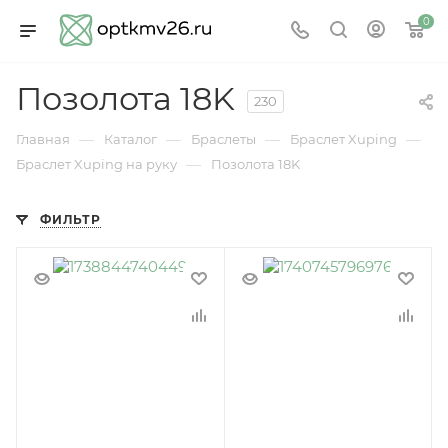
0
Позолота 18K
230
—
—
—
—
Главная
Каталог
Браслеты
Браслет Xuping
—
Браслет Xuping на руку
Позолота 18K
ФИЛЬТР