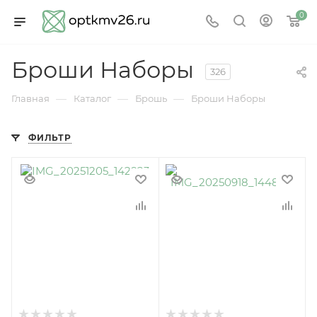
0
Броши Наборы
326
—
—
—
Главная
Каталог
Брошь
Броши Наборы
ФИЛЬТР