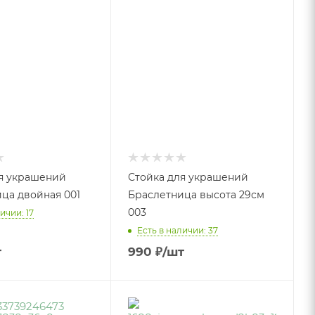
я украшений
Стойка для украшений
ца двойная 001
Браслетница высота 29см
003
ичии: 17
Есть в наличии: 37
т
990
₽
/шт