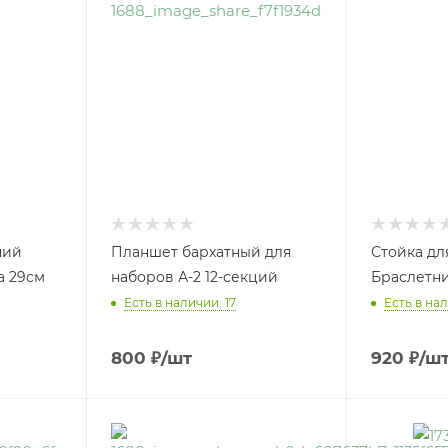
ний
Планшет бархатный для
Стойка дл
а 29см
наборов А-2 12-секций
Браслетни
Есть в наличии: 17
Есть в нал
800
₽
/шт
920
₽
/ш